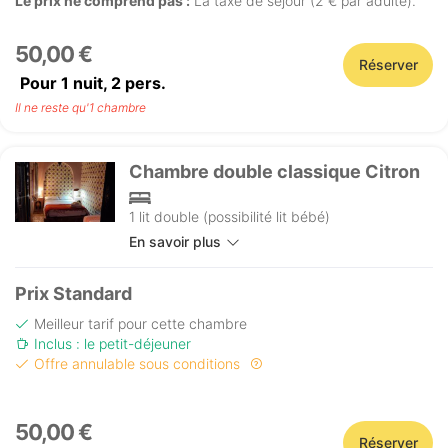
Le prix ne comprend pas :
La taxe de séjour (2 € par adulte).
50,00 €
Réserver
Pour 1 nuit,
2
pers.
Il ne reste qu'1 chambre
Chambre double classique Citron
1 lit double (possibilité lit bébé)
En savoir plus
Prix Standard
Meilleur tarif pour cette chambre
Inclus : le petit-déjeuner
Offre annulable sous conditions
50,00 €
Réserver