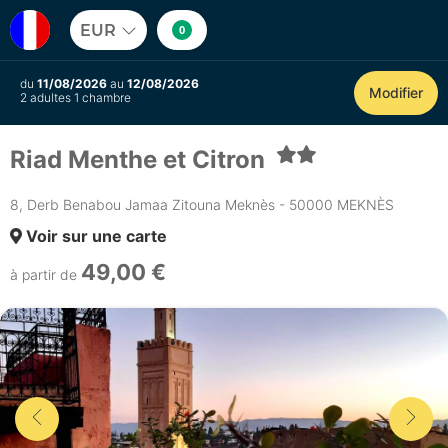
EUR
0
du
11/08/2026
au
12/08/2026
Modifier
2 adultes 1 chambre
Riad Menthe et Citron
8, Derb Benabou Jamaa Zitouna Meknès - 50000 MEKNÈS
Voir sur une carte
49,00 €
à partir de