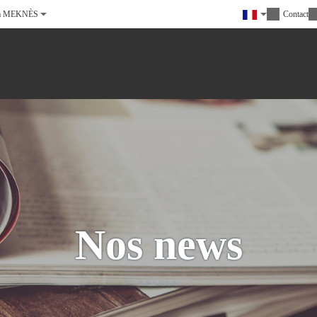
à MEKNÈS
Contact
Nos news