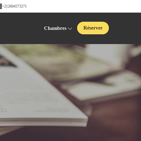
+212604573271
Réserver
Chambres