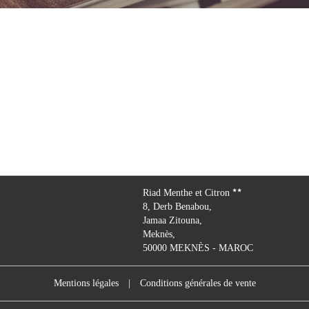
Riad Menthe et Citron
8, Derb Benabou,
Jamaa Zitouna,
Meknès,
50000 MEKNÈS - MAROC
Mentions légales
|
Conditions générales de vente