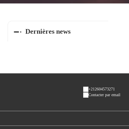
Dernières news
+212604573271
Contacter par email